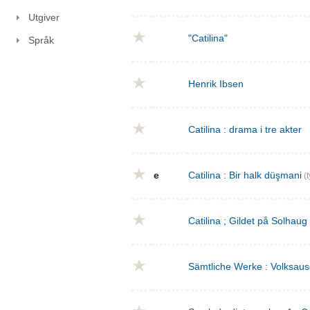
Utgiver
"Catilina"
Språk
Henrik Ibsen
Catilina : drama i tre akter
e
Catilina : Bir halk düşmani
(t
Catilina ; Gildet på Solhaug
Sämtliche Werke : Volksaus