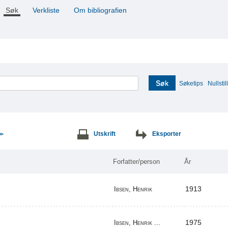
Søk
Verkliste
Om bibliografien
Søk
Søketips
Nullstill
Utskrift
Eksporter
>>
Forfatter/person
År
1913
Ibsen, Henrik
1975
Ibsen, Henrik ...