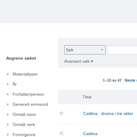
Søk
Avgrens søket
Avansert søk ▾
Materialtyper
Neste
1–10 av 47
År
Forfatter/person
Tittel
Generelt emneord
Catilina : drama i tre akter
Omtalt navn
Omtalt verk
Catilina
Form/genre