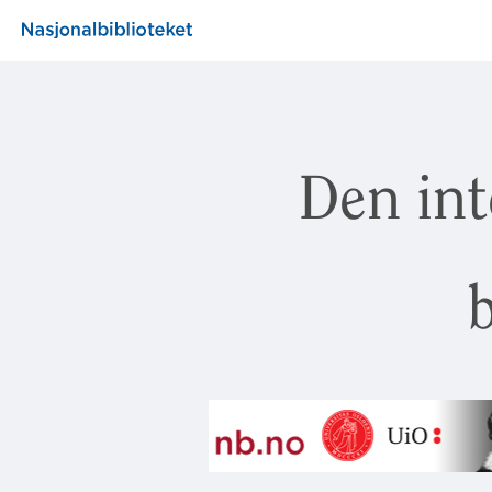
Den int
b