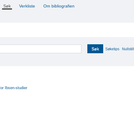
Søk
Verkliste
Om bibliografien
Søk
Søketips
Nullstill
for Ibsen-studier