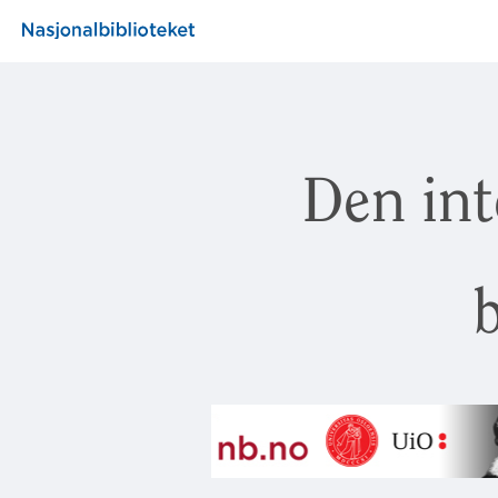
Den int
b