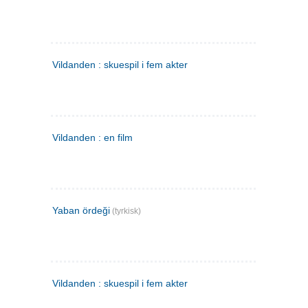
Vildanden : skuespil i fem akter
Vildanden : en film
Yaban ördeği
(tyrkisk)
Vildanden : skuespil i fem akter