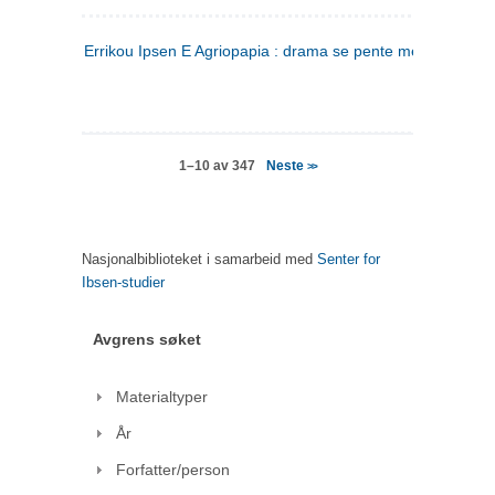
Errikou Ipsen E Agriopapia : drama se pente mere
(gresk)
Neste
1–10 av 347
>>
Nasjonalbiblioteket i samarbeid med
Senter for
Ibsen-studier
Avgrens søket
Materialtyper
År
Forfatter/person