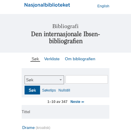
English
Bibliografi
Den internasjonale Ibsen-
bibliografien
Søk
Verkliste
Om bibliografien
Søk
Søk
Søketips
Nullstill
Neste
1–10 av 347
>>
Tittel
Drame
(kroatisk)