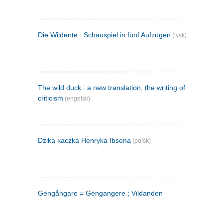
Die Wildente : Schauspiel in fünf Aufzügen
(tysk)
The wild duck : a new translation, the writing of the play,
criticism
(engelsk)
Dzika kaczka Henryka Ibsena
(polsk)
Gengångare = Gengangere ; Vildanden