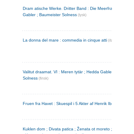
Dram atische Werke. Dritter Band : Die Meerfrau ; Hedda
Gabler ; Baumeister Solness
(tysk)
La donna del mare : commedia in cinque atti
(italiensk)
Valitut draamat. VI : Meren tytär ; Hedda Gabler ; Rakentaj
Solness
(finsk)
Fruen fra Havet : Skuespil i 5 Akter af Henrik Ibsen
Kuklen dom ; Divata patica ; Ženata ot moreto ; Malkijat Ejo