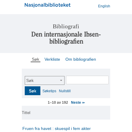
English
Bibliografi
Den internasjonale Ibsen-
bibliografien
Søk
Verkliste
Om bibliografien
Søk
Søk
Søketips
Nullstill
Neste
1–10 av 192
>>
Tittel
Fruen fra havet : skuespil i fem akter