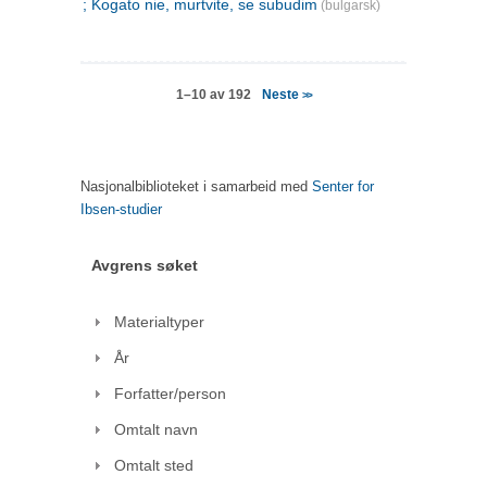
; Kogato nie, murtvite, se subudim
(bulgarsk)
Neste
1–10 av 192
>>
Nasjonalbiblioteket i samarbeid med
Senter for
Ibsen-studier
Avgrens søket
Materialtyper
År
Forfatter/person
Omtalt navn
Omtalt sted