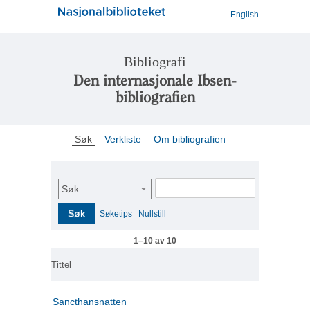
English
Bibliografi
Den internasjonale Ibsen-
bibliografien
Søk
Verkliste
Om bibliografien
Søk
Søk
Søketips
Nullstill
1–10 av 10
Tittel
Sancthansnatten