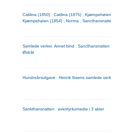
Catilina (1850) ; Catilina (1875) ; Kjæmpehøien (1850) ;
Kjæmpehøien (1854) ; Norma ; Sancthansnatten
Samlede verker. Annet bind : Sancthansnatten ; Fru Inger ti
Østråt
Hundreårsutgave : Henrik Ibsens samlede verker. 2
Sankthansnatten : eventyrkomedie i 3 akter