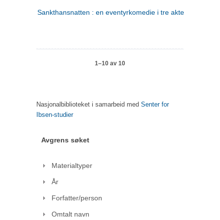
Sankthansnatten : en eventyrkomedie i tre akter
1–10 av 10
Nasjonalbiblioteket i samarbeid med
Senter for
Ibsen-studier
Avgrens søket
Materialtyper
År
Forfatter/person
Omtalt navn