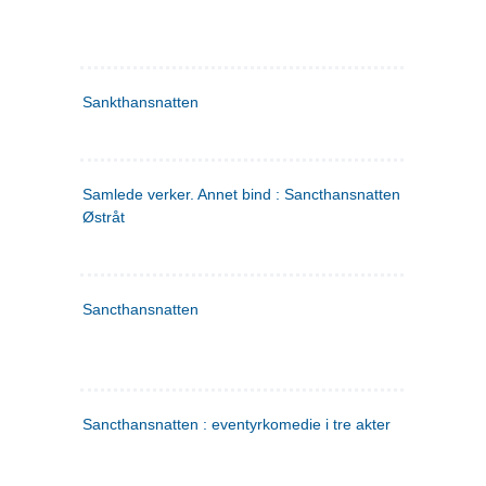
Sankthansnatten
Samlede verker. Annet bind : Sancthansnatten ; Fru Inger ti
Østråt
Sancthansnatten
Sancthansnatten : eventyrkomedie i tre akter