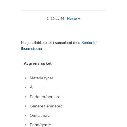
Neste
1–10 av 46
>>
Nasjonalbiblioteket i samarbeid med
Senter for
Ibsen-studier
Avgrens søket
Materialtyper
År
Forfatter/person
Generelt emneord
Omtalt navn
Form/genre