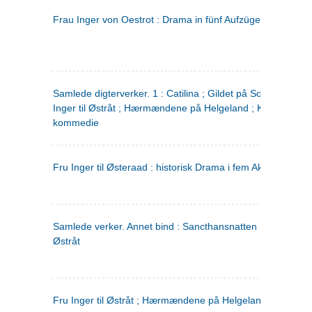
Frau Inger von Oestrot : Drama in fünf Aufzügen
(tysk)
Samlede digterverker. 1 : Catilina ; Gildet på Solhaug ; Fru
Inger til Østråt ; Hærmændene på Helgeland ; Kjærlighede
kommedie
Fru Inger til Østeraad : historisk Drama i fem Akter
Samlede verker. Annet bind : Sancthansnatten ; Fru Inger ti
Østråt
Fru Inger til Østråt ; Hærmændene på Helgeland