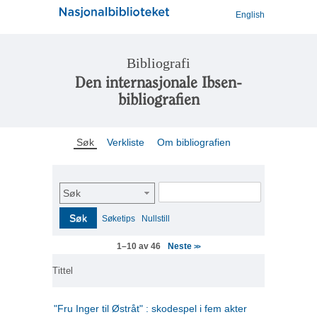
English
Bibliografi
Den internasjonale Ibsen-
bibliografien
Søk
Verkliste
Om bibliografien
Søk
Søk
Søketips
Nullstill
Neste
1–10 av 46
>>
Tittel
"Fru Inger til Østråt" : skodespel i fem akter