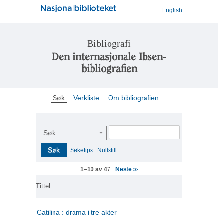
English
Bibliografi
Den internasjonale Ibsen-
bibliografien
Søk
Verkliste
Om bibliografien
Søk
Søk
Søketips
Nullstill
Neste
1–10 av 47
>>
Tittel
Catilina : drama i tre akter