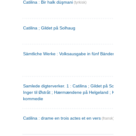
Catilina : Bir halk düşmani
(tyrkisk)
Catilina ; Gildet på Solhaug
Sämtliche Werke : Volksausgabe in fünf Bänden
(tysk)
Samlede digterverker. 1 : Catilina ; Gildet på Solhaug ; Fru
Inger til Østråt ; Hærmændene på Helgeland ; Kjærlighede
kommedie
Catilina : drame en trois actes et en vers
(fransk)