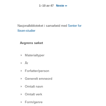
Neste
1–10 av 47
>>
Nasjonalbiblioteket i samarbeid med
Senter for
Ibsen-studier
Avgrens søket
Materialtyper
År
Forfatter/person
Generelt emneord
Omtalt navn
Omtalt verk
Form/genre