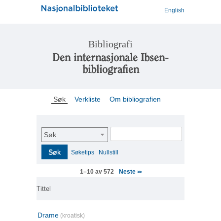
English
Bibliografi
Den internasjonale Ibsen-
bibliografien
Søk
Verkliste
Om bibliografien
Søk
Søk
Søketips
Nullstill
Neste
1–10 av 572
>>
Tittel
Drame
(kroatisk)