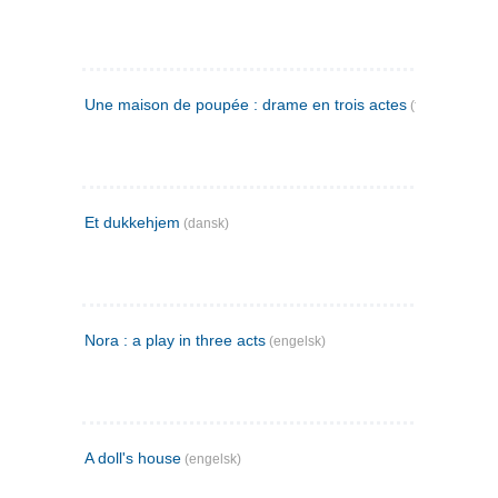
Une maison de poupée : drame en trois actes
(fransk)
Et dukkehjem
(dansk)
Nora : a play in three acts
(engelsk)
A doll's house
(engelsk)