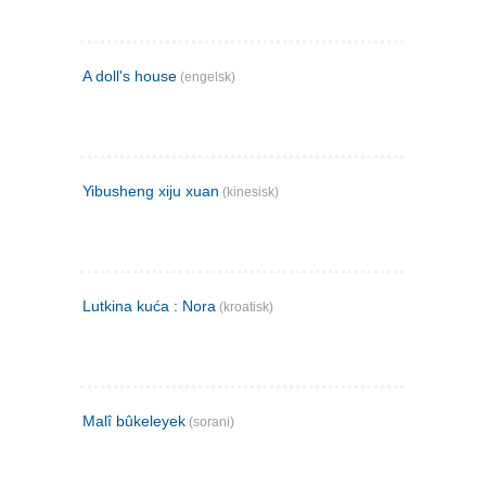
A doll's house
(engelsk)
Yibusheng xiju xuan
(kinesisk)
Lutkina kuća : Nora
(kroatisk)
Malî bûkeleyek
(sorani)