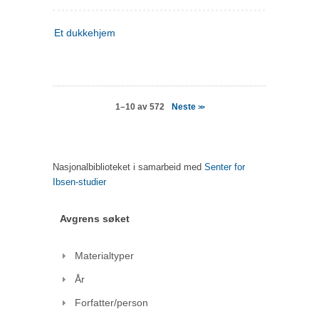
Et dukkehjem
Neste
1–10 av 572
>>
Nasjonalbiblioteket i samarbeid med
Senter for
Ibsen-studier
Avgrens søket
Materialtyper
År
Forfatter/person