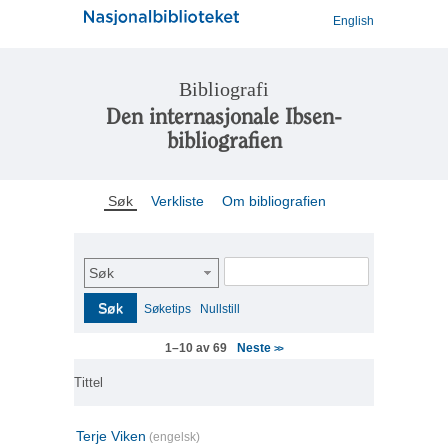
English
Bibliografi
Den internasjonale Ibsen-
bibliografien
Søk
Verkliste
Om bibliografien
Søk
Søk
Søketips
Nullstill
Neste
1–10 av 69
>>
Tittel
Terje Viken
(engelsk)