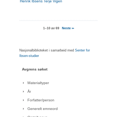
Henrik Ibsens Terje Vigen
Neste
1–10 av 69
>>
Nasjonalbiblioteket i samarbeid med
Senter for
Ibsen-studier
Avgrens søket
Materialtyper
År
Forfatter/person
Generelt emneord