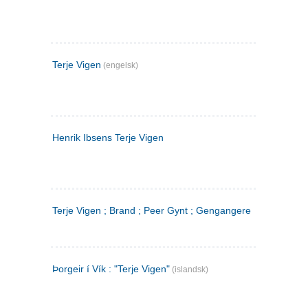
Terje Vigen
(engelsk)
Henrik Ibsens Terje Vigen
Terje Vigen ; Brand ; Peer Gynt ; Gengangere
Þorgeir í Vík : "Terje Vigen"
(islandsk)