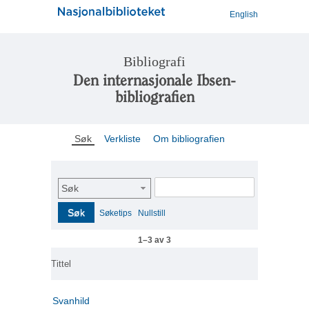
English
Bibliografi
Den internasjonale Ibsen-
bibliografien
Søk
Verkliste
Om bibliografien
Søk
Søk
Søketips
Nullstill
1–3 av 3
Tittel
Svanhild