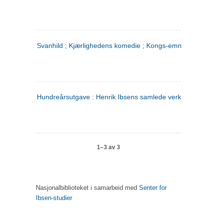
Svanhild ; Kjærlighedens komedie ; Kongs-emnerne
Hundreårsutgave : Henrik Ibsens samlede verker. 4
1–3 av 3
Nasjonalbiblioteket i samarbeid med
Senter for
Ibsen-studier