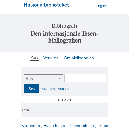
English
Bibliografi
Den internasjonale Ibsen-
bibliografien
Søk
Verkliste
Om bibliografien
Søk
Søk
Søketips
Nullstill
1–1 av 1
Tittel
Vildanden ; Hvide heste ; Rosmersholm ; Fruen fra havet