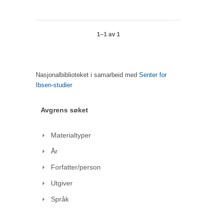
1–1 av 1
Nasjonalbiblioteket i samarbeid med
Senter for
Ibsen-studier
Avgrens søket
Materialtyper
År
Forfatter/person
Utgiver
Språk