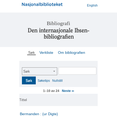
English
Bibliografi
Den internasjonale Ibsen-
bibliografien
Søk
Verkliste
Om bibliografien
Søk
Søk
Søketips
Nullstill
Neste
1–10 av 24
>>
Tittel
Bermanden : (ur Digte)