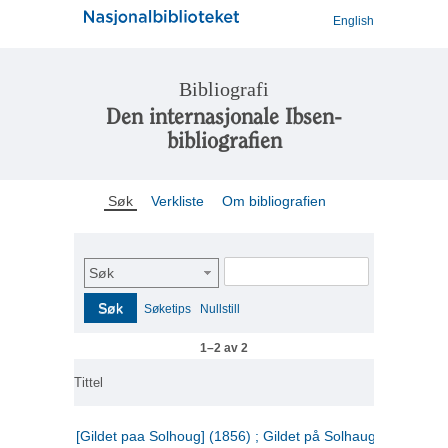
English
Bibliografi
Den internasjonale Ibsen-
bibliografien
Søk
Verkliste
Om bibliografien
Søk
Søk
Søketips
Nullstill
1–2 av 2
Tittel
[Gildet paa Solhoug] (1856) ; Gildet på Solhaug (1883) ;