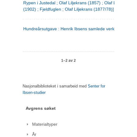
Rypen i Justedal ; Olaf Liljekrans (1857) ; Olaf Liljekrans
(1902) ; Fjeldfuglen ; Olaf Liljekrans (1877/78)]
Hundreårsutgave : Henrik Ibsens samlede verker. 3
1–2 av 2
Nasjonalbiblioteket i samarbeid med
Senter for
Ibsen-studier
Avgrens søket
Materialtyper
År