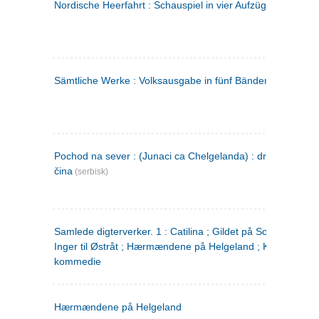
Nordische Heerfahrt : Schauspiel in vier Aufzügen
(tysk)
Sämtliche Werke : Volksausgabe in fünf Bänden
(tysk)
Pochod na sever : (Junaci ca Chelgelanda) : drama u četiri
čina
(serbisk)
Samlede digterverker. 1 : Catilina ; Gildet på Solhaug ; Fru
Inger til Østråt ; Hærmændene på Helgeland ; Kjærlighede
kommedie
Hærmændene på Helgeland