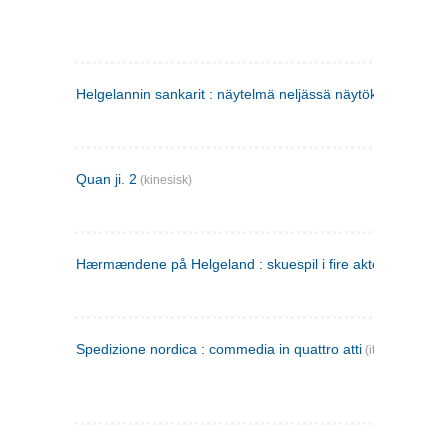
Helgelannin sankarit : näytelmä neljässä näytöksessä
(finsk
Quan ji. 2
(kinesisk)
Hærmændene på Helgeland : skuespil i fire akter
Spedizione nordica : commedia in quattro atti
(italiensk)