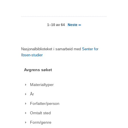
Neste
1–10 av 64
>>
Nasjonalbiblioteket i samarbeid med
Senter for
Ibsen-studier
Avgrens søket
Materialtyper
År
Forfatter/person
Omtalt sted
Form/genre