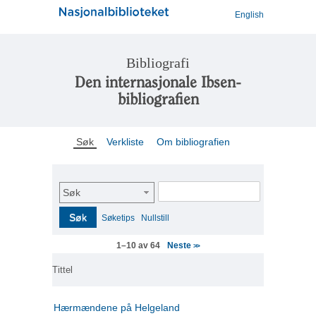
English
Bibliografi
Den internasjonale Ibsen-
bibliografien
Søk
Verkliste
Om bibliografien
Søk
Søk
Søketips
Nullstill
Neste
1–10 av 64
>>
Tittel
Hærmændene på Helgeland