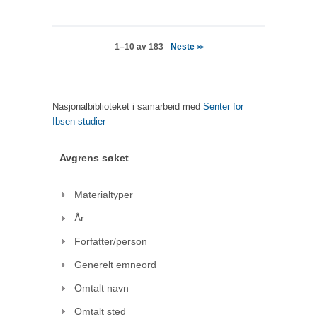
Neste
1–10 av 183
>>
Nasjonalbiblioteket i samarbeid med
Senter for
Ibsen-studier
Avgrens søket
Materialtyper
År
Forfatter/person
Generelt emneord
Omtalt navn
Omtalt sted