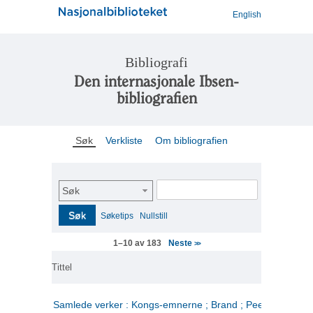
English
Bibliografi
Den internasjonale Ibsen-
bibliografien
Søk
Verkliste
Om bibliografien
Søk
Søk
Søketips
Nullstill
Neste
1–10 av 183
>>
Tittel
Samlede verker : Kongs-emnerne ; Brand ; Peer Gynt. 2