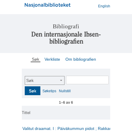
English
Bibliografi
Den internasjonale Ibsen-
bibliografien
Søk
Verkliste
Om bibliografien
Søk
Søk
Søketips
Nullstill
1–6 av 6
Tittel
Valitut draamat. I : Päiväkummun pidot ; Rakkauden kome