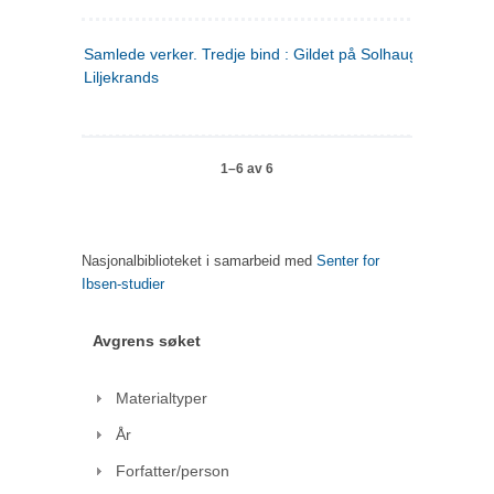
Samlede verker. Tredje bind : Gildet på Solhaug ; Olaf
Liljekrands
1–6 av 6
Nasjonalbiblioteket i samarbeid med
Senter for
Ibsen-studier
Avgrens søket
Materialtyper
År
Forfatter/person