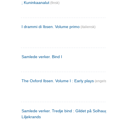
; Kuninkaanalut
(finsk)
I drammi di Ibsen. Volume primo
(italiensk)
Samlede verker. Bind I
The Oxford Ibsen. Volume I : Early plays
(engelsk)
Samlede verker. Tredje bind : Gildet på Solhaug ; Olaf
Liljekrands