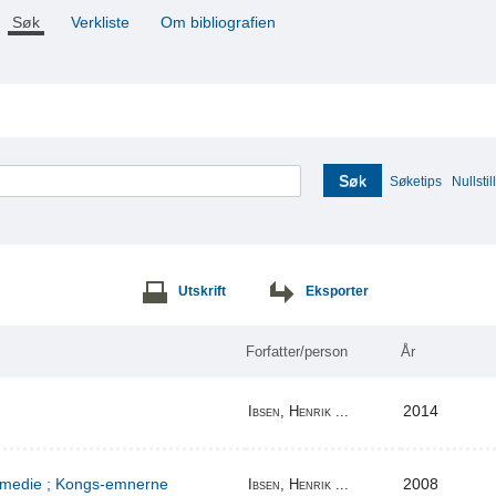
Søk
Verkliste
Om bibliografien
Søk
Søketips
Nullstill
Utskrift
Eksporter
Forfatter/person
År
2014
Ibsen, Henrik ...
komedie ; Kongs-emnerne
2008
Ibsen, Henrik ...