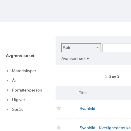
Søk
Avgrens søket
Avansert søk ▾
Materialtyper
1–3 av 3
År
Forfatter/person
Tittel
Utgiver
Svanhild
Språk
Svanhild ; Kjærlighedens 