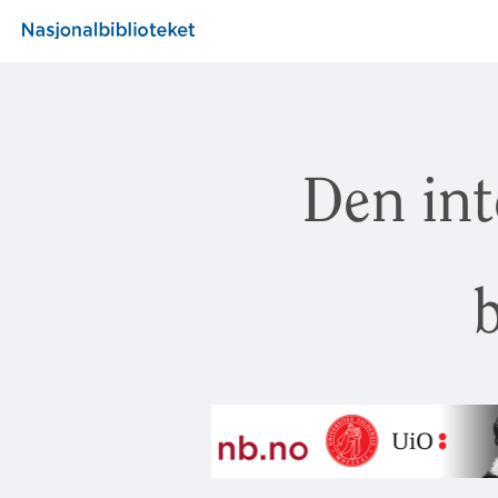
Den int
b