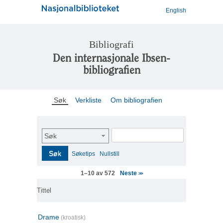
English
Bibliografi
Den internasjonale Ibsen-
bibliografien
Søk
Verkliste
Om bibliografien
Søk
Søk
Søketips
Nullstill
Neste
1–10 av 572
>>
Tittel
Drame
(kroatisk)