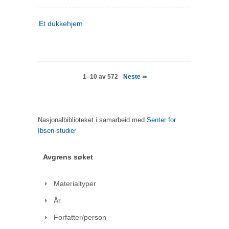
Et dukkehjem
Neste
1–10 av 572
>>
Nasjonalbiblioteket i samarbeid med
Senter for
Ibsen-studier
Avgrens søket
Materialtyper
År
Forfatter/person