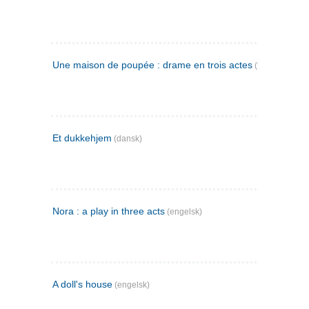
Une maison de poupée : drame en trois actes
(fransk)
Et dukkehjem
(dansk)
Nora : a play in three acts
(engelsk)
A doll's house
(engelsk)