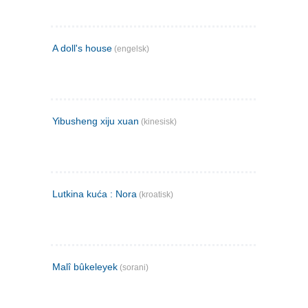
A doll's house
(engelsk)
Yibusheng xiju xuan
(kinesisk)
Lutkina kuća : Nora
(kroatisk)
Malî bûkeleyek
(sorani)