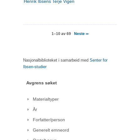
Henrik Ibsens Terje Vigen
Neste
1–10 av 69
>>
Nasjonalbiblioteket i samarbeid med
Senter for
Ibsen-studier
Avgrens søket
Materialtyper
År
Forfatter/person
Generelt emneord