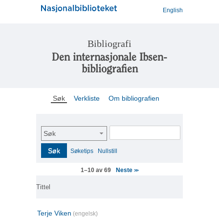
English
Bibliografi
Den internasjonale Ibsen-
bibliografien
Søk
Verkliste
Om bibliografien
Søk
Søk
Søketips
Nullstill
Neste
1–10 av 69
>>
Tittel
Terje Viken
(engelsk)