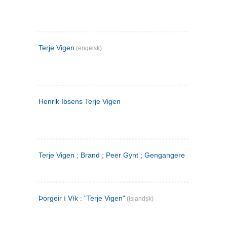
Terje Vigen
(engelsk)
Henrik Ibsens Terje Vigen
Terje Vigen ; Brand ; Peer Gynt ; Gengangere
Þorgeir í Vík : "Terje Vigen"
(islandsk)