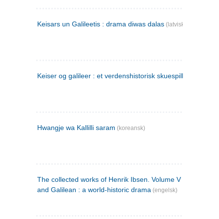
Keisars un Galileetis : drama diwas dalas
(latvisk)
Keiser og galileer : et verdenshistorisk skuespill (1873)
Hwangje wa Kallilli saram
(koreansk)
The collected works of Henrik Ibsen. Volume V : Emperor
and Galilean : a world-historic drama
(engelsk)