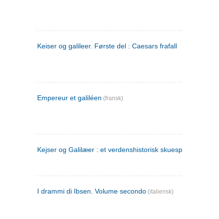
Keiser og galileer. Første del : Caesars frafall
Empereur et galiléen
(fransk)
Kejser og Galilæer : et verdenshistorisk skuespil
I drammi di Ibsen. Volume secondo
(italiensk)