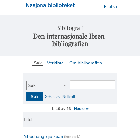
English
Bibliografi
Den internasjonale Ibsen-
bibliografien
Søk
Verkliste
Om bibliografien
Søk
Søk
Søketips
Nullstill
Neste
1–10 av 63
>>
Tittel
Yibusheng xiju xuan
(kinesisk)