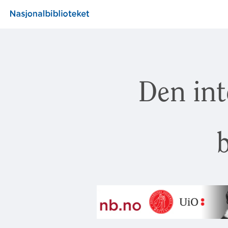
Den int
b