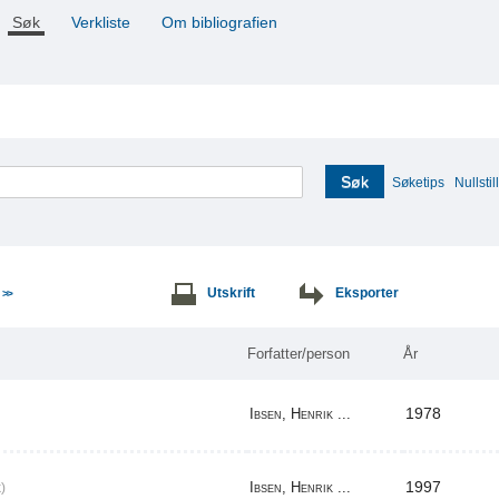
Søk
Verkliste
Om bibliografien
Søk
Søketips
Nullstill
e
Utskrift
Eksporter
>>
Forfatter/person
År
1978
Ibsen, Henrik ...
1997
Ibsen, Henrik ...
)