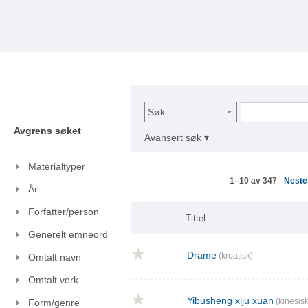
Søk
Avgrens søket
Avansert søk ▾
Materialtyper
Nest
1–10 av 347
År
Forfatter/person
Tittel
Generelt emneord
Drame
(kroatisk)
Omtalt navn
Omtalt verk
Yibusheng xiju xuan
(kinesisk
Form/genre