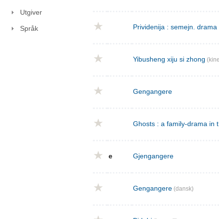
Utgiver
Prividenija : semejn. drama 
Språk
Yibusheng xiju si zhong
(kine
Gengangere
Ghosts : a family-drama in 
e
Gjengangere
Gengangere
(dansk)