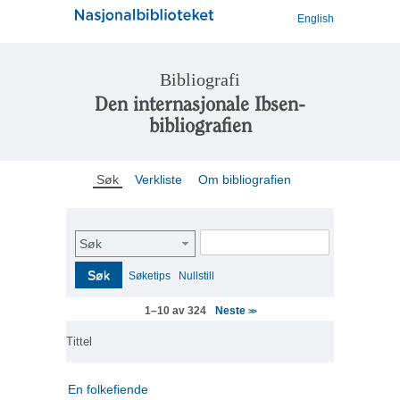
English
Bibliografi
Den internasjonale Ibsen-
bibliografien
Søk
Verkliste
Om bibliografien
Søk
Søk
Søketips
Nullstill
Neste
1–10 av 324
>>
Tittel
En folkefiende