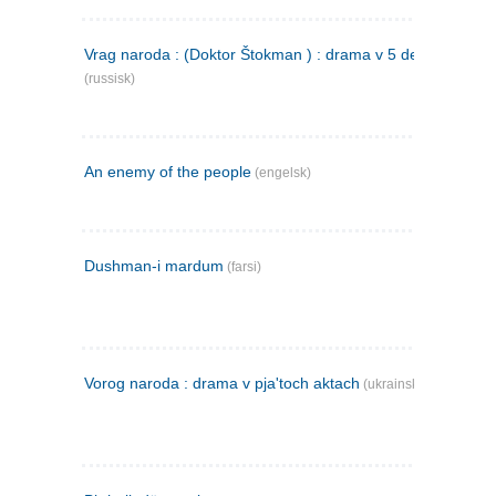
Vrag naroda : (Doktor Štokman ) : drama v 5 dejstvijach
(russisk)
An enemy of the people
(engelsk)
Dushman-i mardum
(farsi)
Vorog naroda : drama v pja'toch aktach
(ukrainsk)