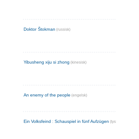
Doktor Štokman
(russisk)
Yibusheng xiju si zhong
(kinesisk)
An enemy of the people
(engelsk)
Ein Volksfeind : Schauspiel in fünf Aufzügen
(tysk)