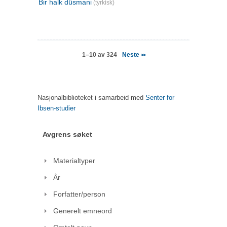
Bir halk düsmani
(tyrkisk)
Neste
1–10 av 324
>>
Nasjonalbiblioteket i samarbeid med
Senter for
Ibsen-studier
Avgrens søket
Materialtyper
År
Forfatter/person
Generelt emneord