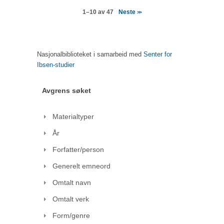
Neste
1–10 av 47
>>
Nasjonalbiblioteket i samarbeid med
Senter for
Ibsen-studier
Avgrens søket
Materialtyper
År
Forfatter/person
Generelt emneord
Omtalt navn
Omtalt verk
Form/genre