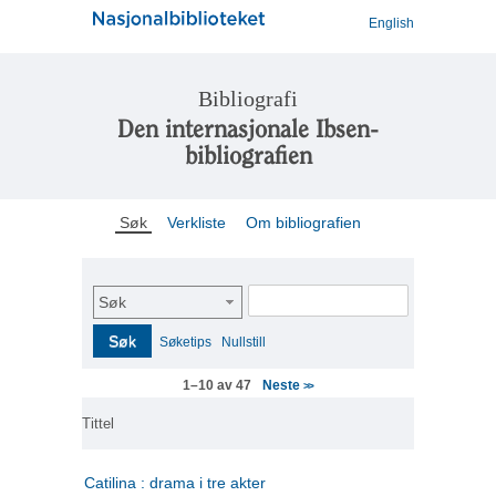
English
Bibliografi
Den internasjonale Ibsen-
bibliografien
Søk
Verkliste
Om bibliografien
Søk
Søk
Søketips
Nullstill
Neste
1–10 av 47
>>
Tittel
Catilina : drama i tre akter