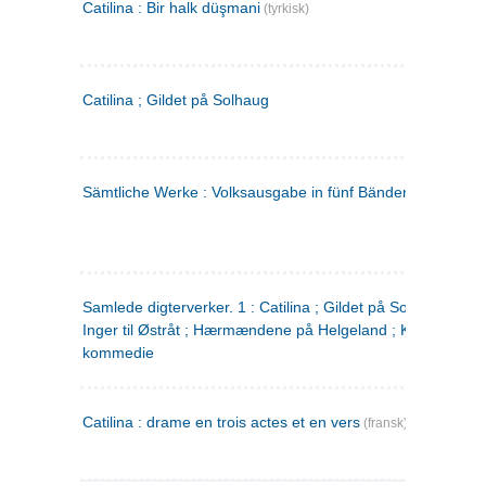
Catilina : Bir halk düşmani
(tyrkisk)
Catilina ; Gildet på Solhaug
Sämtliche Werke : Volksausgabe in fünf Bänden
(tysk)
Samlede digterverker. 1 : Catilina ; Gildet på Solhaug ; Fru
Inger til Østråt ; Hærmændene på Helgeland ; Kjærlighede
kommedie
Catilina : drame en trois actes et en vers
(fransk)