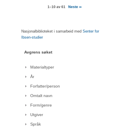
Neste
1–10 av 61
>>
Nasjonalbiblioteket i samarbeid med
Senter for
Ibsen-studier
Avgrens søket
Materialtyper
År
Forfatter/person
Omtalt navn
Form/genre
Utgiver
Språk