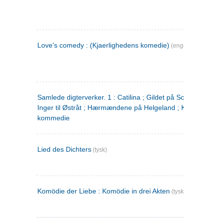
Love's comedy : (Kjaerlighedens komedie)
(engelsk)
Samlede digterverker. 1 : Catilina ; Gildet på Solhaug ; Fru
Inger til Østråt ; Hærmændene på Helgeland ; Kjærlighede
kommedie
Lied des Dichters
(tysk)
Komödie der Liebe : Komödie in drei Akten
(tysk)