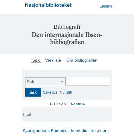
English
Bibliografi
Den internasjonale Ibsen-
bibliografien
Søk
Verkliste
Om bibliografien
Søk
Søk
Søketips
Nullstill
Neste
1–10 av 61
>>
Tittel
Kjærlighedens Komedie : komedie i tre akter