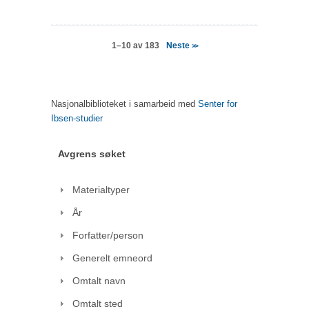
Neste
1–10 av 183
>>
Nasjonalbiblioteket i samarbeid med
Senter for
Ibsen-studier
Avgrens søket
Materialtyper
År
Forfatter/person
Generelt emneord
Omtalt navn
Omtalt sted