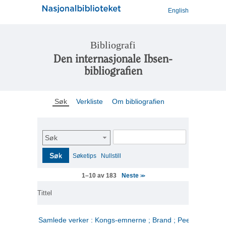
English
Bibliografi
Den internasjonale Ibsen-
bibliografien
Søk
Verkliste
Om bibliografien
Søk
Søk
Søketips
Nullstill
Neste
1–10 av 183
>>
Tittel
Samlede verker : Kongs-emnerne ; Brand ; Peer Gynt. 2