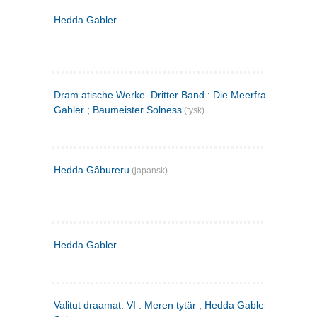
Hedda Gabler
Dram atische Werke. Dritter Band : Die Meerfrau ; Hedda
Gabler ; Baumeister Solness
(tysk)
Hedda Gâbureru
(japansk)
Hedda Gabler
Valitut draamat. VI : Meren tytär ; Hedda Gabler ; Rakentaj