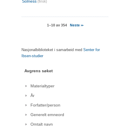
Solness
(finsk)
Neste
1–10 av 354
>>
Nasjonalbiblioteket i samarbeid med
Senter for
Ibsen-studier
Avgrens søket
Materialtyper
År
Forfatter/person
Generelt emneord
Omtalt navn