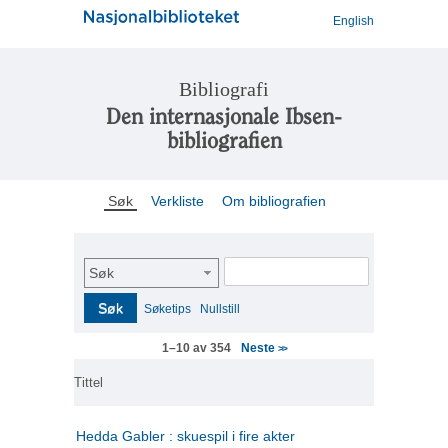
English
Bibliografi
Den internasjonale Ibsen-
bibliografien
Søk
Verkliste
Om bibliografien
Søk
Søk
Søketips
Nullstill
Neste
1–10 av 354
>>
Tittel
Hedda Gabler : skuespil i fire akter