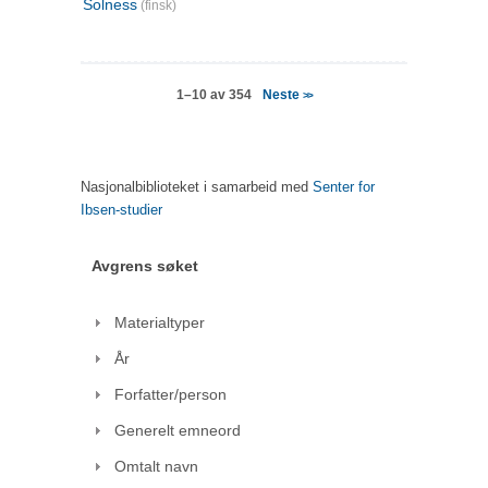
Solness
(finsk)
Neste
1–10 av 354
>>
Nasjonalbiblioteket i samarbeid med
Senter for
Ibsen-studier
Avgrens søket
Materialtyper
År
Forfatter/person
Generelt emneord
Omtalt navn