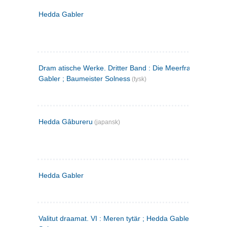
Hedda Gabler
Dram atische Werke. Dritter Band : Die Meerfrau ; Hedda
Gabler ; Baumeister Solness
(tysk)
Hedda Gâbureru
(japansk)
Hedda Gabler
Valitut draamat. VI : Meren tytär ; Hedda Gabler ; Rakentaj