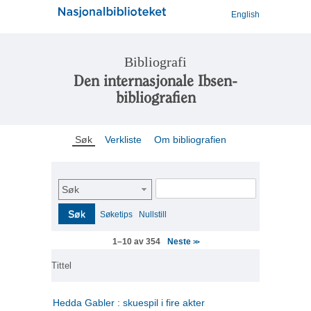
English
Bibliografi
Den internasjonale Ibsen-
bibliografien
Søk
Verkliste
Om bibliografien
Søk
Søk
Søketips
Nullstill
Neste
1–10 av 354
>>
Tittel
Hedda Gabler : skuespil i fire akter