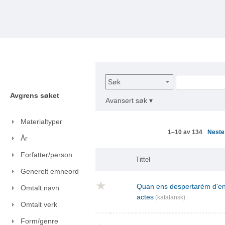
Søk
Avgrens søket
Avansert søk ▾
Materialtyper
Nest
1–10 av 134
År
Forfatter/person
Tittel
Generelt emneord
Quan ens despertarém d'ent
Omtalt navn
actes
(katalansk)
Omtalt verk
Form/genre