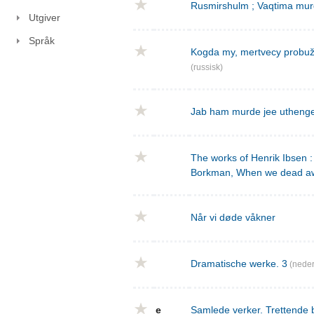
Rusmirshulm ; Vaqtima mur
Utgiver
Språk
Kogda my, mertvecy probužd
(russisk)
Jab ham murde jee utheng
The works of Henrik Ibsen : 
Borkman, When we dead a
Når vi døde våkner
Dramatische werke. 3
(neder
e
Samlede verker. Trettende 