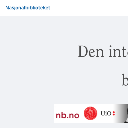
Den int
b