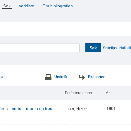
Søk
Verkliste
Om bibliografien
Søk
Søketips
Nullstill
e
Utskrift
Eksporter
>>
Forfatter/person
År
re'ls morts- : drama en tres
1901
Ibsen, Henrik ...