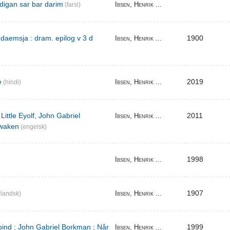
digan sar bar darim
Ibsen, Henrik ...
(farsi)
aemsja : dram. epilog v 3 d
1900
Ibsen, Henrik ...
e
2019
Ibsen, Henrik ...
(hindi)
Little Eyolf, John Gabriel
2011
Ibsen, Henrik ...
waken
(engelsk)
1998
Ibsen, Henrik ...
1907
Ibsen, Henrik ...
landsk)
bind : John Gabriel Borkman ; Når
1999
Ibsen, Henrik ...