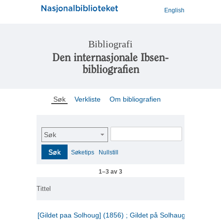
English
Bibliografi
Den internasjonale Ibsen-
bibliografien
Søk
Verkliste
Om bibliografien
Søk
Søk
Søketips
Nullstill
1–3 av 3
Tittel
[Gildet paa Solhoug] (1856) ; Gildet på Solhaug (1883) ;