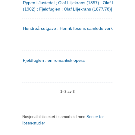
Rypen i Justedal ; Olaf Liljekrans (1857) ; Olaf Liljekrans
(1902) ; Fjeldfuglen ; Olaf Liljekrans (1877/78)]
Hundreårsutgave : Henrik Ibsens samlede verker. 3
Fjeldfuglen : en romantisk opera
1–3 av 3
Nasjonalbiblioteket i samarbeid med
Senter for
Ibsen-studier