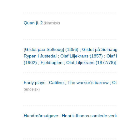
Quan ji. 2
(kinesisk)
[Gildet paa Solhoug] (1856) ; Gildet på Solhaug (1883) ;
Rypen i Justedal ; Olaf Liljekrans (1857) ; Olaf Liljekrans
(1902) ; Fjeldfuglen ; Olaf Liljekrans (1877/78)]
Early plays : Catiline ; The warrior's barrow ; Olaf Liljekran
(engelsk)
Hundreårsutgave : Henrik Ibsens samlede verker. 3