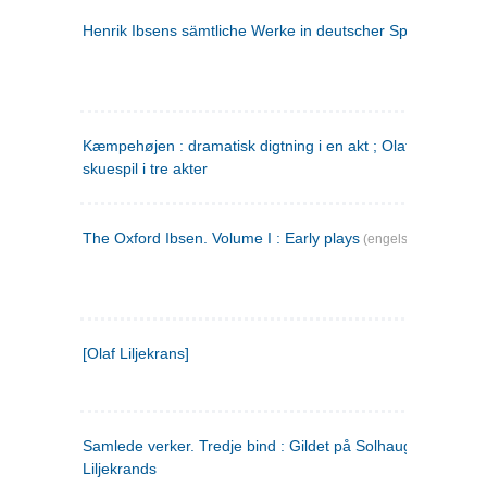
Henrik Ibsens sämtliche Werke in deutscher Sprache. 2
(ty
Kæmpehøjen : dramatisk digtning i en akt ; Olaf Liljekrans 
skuespil i tre akter
The Oxford Ibsen. Volume I : Early plays
(engelsk)
[Olaf Liljekrans]
Samlede verker. Tredje bind : Gildet på Solhaug ; Olaf
Liljekrands