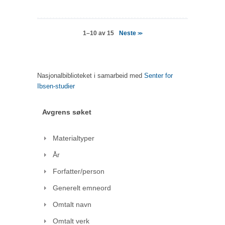
Neste
1–10 av 15
>>
Nasjonalbiblioteket i samarbeid med
Senter for
Ibsen-studier
Avgrens søket
Materialtyper
År
Forfatter/person
Generelt emneord
Omtalt navn
Omtalt verk