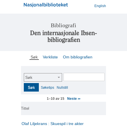
English
Bibliografi
Den internasjonale Ibsen-
bibliografien
Søk
Verkliste
Om bibliografien
Søk
Søk
Søketips
Nullstill
Neste
1–10 av 15
>>
Tittel
Olaf Liljekrans : Skuespil i tre akter