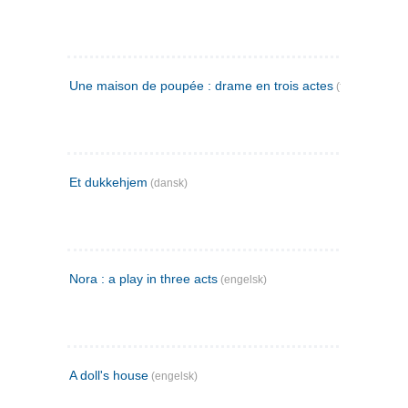
Une maison de poupée : drame en trois actes
(fransk)
Et dukkehjem
(dansk)
Nora : a play in three acts
(engelsk)
A doll's house
(engelsk)