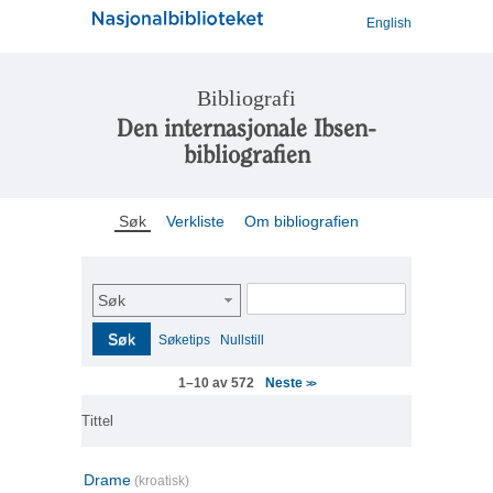
English
Bibliografi
Den internasjonale Ibsen-
bibliografien
Søk
Verkliste
Om bibliografien
Søk
Søk
Søketips
Nullstill
Neste
1–10 av 572
>>
Tittel
Drame
(kroatisk)