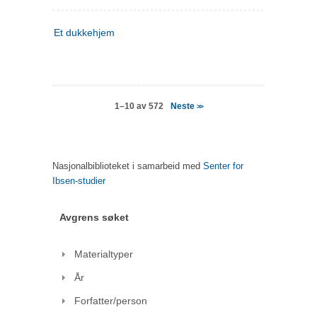
Et dukkehjem
Neste
1–10 av 572
>>
Nasjonalbiblioteket i samarbeid med
Senter for
Ibsen-studier
Avgrens søket
Materialtyper
År
Forfatter/person