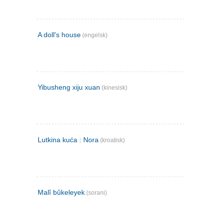
A doll's house
(engelsk)
Yibusheng xiju xuan
(kinesisk)
Lutkina kuća : Nora
(kroatisk)
Malî bûkeleyek
(sorani)