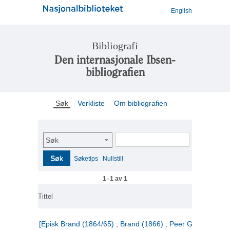
English
Bibliografi
Den internasjonale Ibsen-
bibliografien
Søk
Verkliste
Om bibliografien
Søk
Søk
Søketips
Nullstill
1–1 av 1
Tittel
[Episk Brand (1864/65) ; Brand (1866) ; Peer Gynt (1867)]