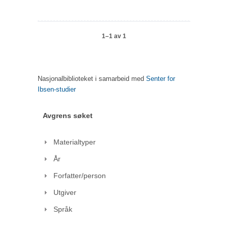
1–1 av 1
Nasjonalbiblioteket i samarbeid med
Senter for
Ibsen-studier
Avgrens søket
Materialtyper
År
Forfatter/person
Utgiver
Språk