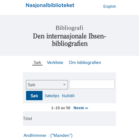
English
Bibliografi
Den internasjonale Ibsen-
bibliografien
Søk
Verkliste
Om bibliografien
Søk
Søk
Søketips
Nullstill
Neste
1–10 av 56
>>
Tittel
Andhrimner : ("Manden")