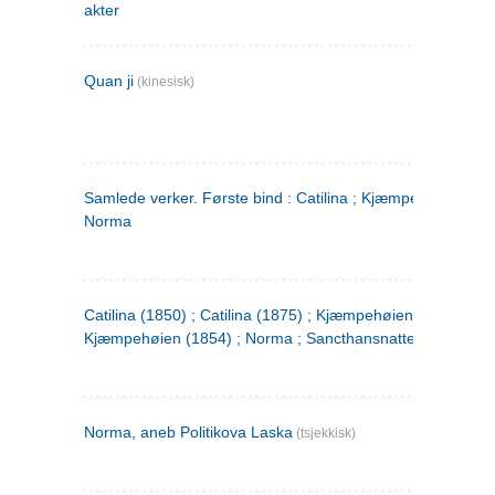
akter
Quan ji
(kinesisk)
Samlede verker. Første bind : Catilina ; Kjæmpehøien ;
Norma
Catilina (1850) ; Catilina (1875) ; Kjæmpehøien (1850) ;
Kjæmpehøien (1854) ; Norma ; Sancthansnatten
Norma, aneb Politikova Laska
(tsjekkisk)