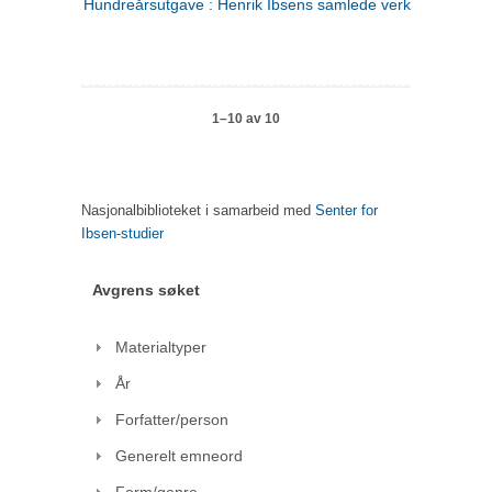
Hundreårsutgave : Henrik Ibsens samlede verker. 1
1–10 av 10
Nasjonalbiblioteket i samarbeid med
Senter for
Ibsen-studier
Avgrens søket
Materialtyper
År
Forfatter/person
Generelt emneord