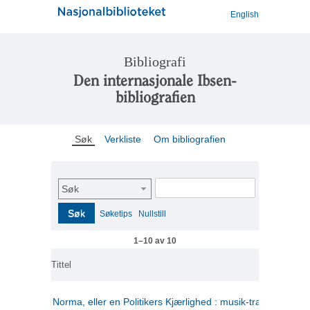
English
Bibliografi
Den internasjonale Ibsen-
bibliografien
Søk
Verkliste
Om bibliografien
Søk
Søk
Søketips
Nullstill
1–10 av 10
Tittel
Norma, eller en Politikers Kjærlighed : musik-tragedie i tre