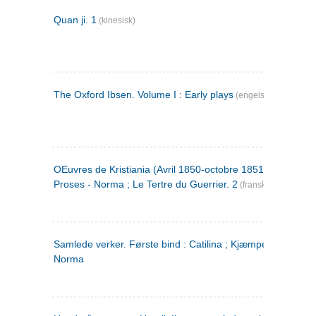
Quan ji. 1
(kinesisk)
The Oxford Ibsen. Volume I : Early plays
(engelsk)
OEuvres de Kristiania (Avril 1850-octobre 1851) : Poèmes 
Proses - Norma ; Le Tertre du Guerrier. 2
(fransk)
Samlede verker. Første bind : Catilina ; Kjæmpehøien ;
Norma