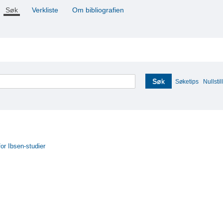
Søk
Verkliste
Om bibliografien
Søk
Søketips
Nullstill
for Ibsen-studier