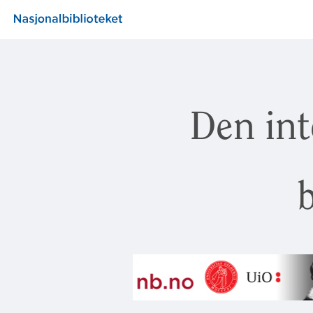
Den int
b