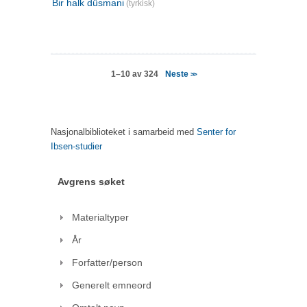
Bir halk düsmani
(tyrkisk)
Neste
1–10 av 324
>>
Nasjonalbiblioteket i samarbeid med
Senter for
Ibsen-studier
Avgrens søket
Materialtyper
År
Forfatter/person
Generelt emneord