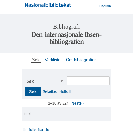
English
Bibliografi
Den internasjonale Ibsen-
bibliografien
Søk
Verkliste
Om bibliografien
Søk
Søk
Søketips
Nullstill
Neste
1–10 av 324
>>
Tittel
En folkefiende