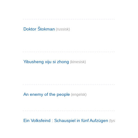
Doktor Štokman
(russisk)
Yibusheng xiju si zhong
(kinesisk)
An enemy of the people
(engelsk)
Ein Volksfeind : Schauspiel in fünf Aufzügen
(tysk)