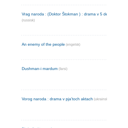
Vrag naroda : (Doktor Štokman ) : drama v 5 dejstvijach
(russisk)
An enemy of the people
(engelsk)
Dushman-i mardum
(farsi)
Vorog naroda : drama v pja'toch aktach
(ukrainsk)