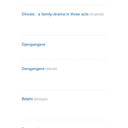
Ghosts : a family-drama in three acts
(engelsk)
Gjengangere
Gengangere
(dansk)
Bidehi
(bengali)