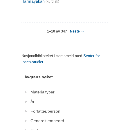
Tarmayakan
(kurdisk)
Neste
1–10 av 347
>>
Nasjonalbiblioteket i samarbeid med
Senter for
Ibsen-studier
Avgrens søket
Materialtyper
År
Forfatter/person
Generelt emneord