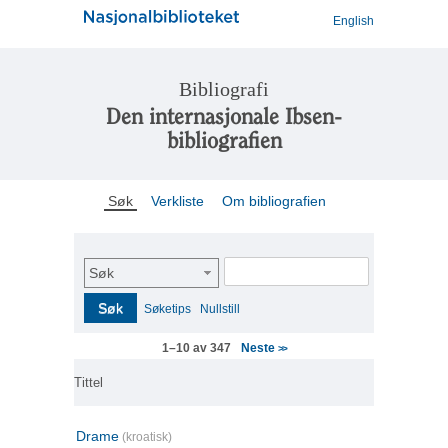
English
Bibliografi
Den internasjonale Ibsen-
bibliografien
Søk
Verkliste
Om bibliografien
Søk
Søk
Søketips
Nullstill
Neste
1–10 av 347
>>
Tittel
Drame
(kroatisk)