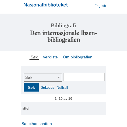
English
Bibliografi
Den internasjonale Ibsen-
bibliografien
Søk
Verkliste
Om bibliografien
Søk
Søk
Søketips
Nullstill
1–10 av 10
Tittel
Sancthansnatten