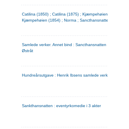
Catilina (1850) ; Catilina (1875) ; Kjæmpehøien (1850) ;
Kjæmpehøien (1854) ; Norma ; Sancthansnatten
Samlede verker. Annet bind : Sancthansnatten ; Fru Inger ti
Østråt
Hundreårsutgave : Henrik Ibsens samlede verker. 2
Sankthansnatten : eventyrkomedie i 3 akter