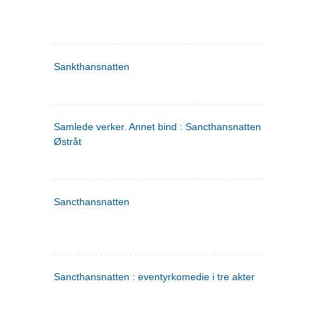
Sankthansnatten
Samlede verker. Annet bind : Sancthansnatten ; Fru Inger ti
Østråt
Sancthansnatten
Sancthansnatten : eventyrkomedie i tre akter