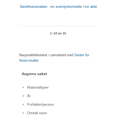
Sankthansnatten : en eventyrkomedie i tre akter
1–10 av 10
Nasjonalbiblioteket i samarbeid med
Senter for
Ibsen-studier
Avgrens søket
Materialtyper
År
Forfatter/person
Omtalt navn