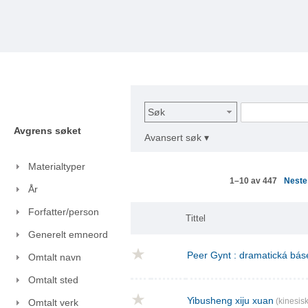
Søk
Avgrens søket
Avansert søk ▾
Materialtyper
Nest
1–10 av 447
År
Forfatter/person
Tittel
Generelt emneord
Peer Gynt : dramatická báse
Omtalt navn
Omtalt sted
Yibusheng xiju xuan
(kinesisk
Omtalt verk