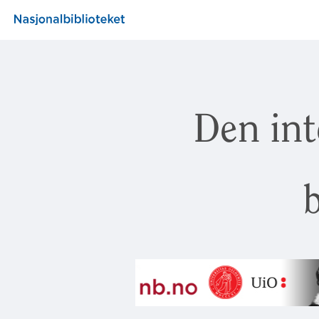
Den int
b