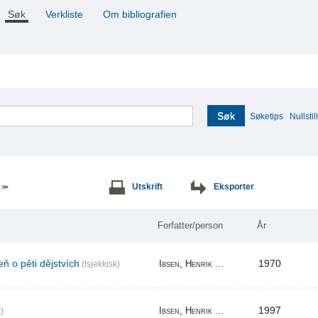
Søk
Verkliste
Om bibliografien
Søk
Søketips
Nullstill
e
Utskrift
Eksporter
>>
Forfatter/person
År
ň o pěti dějstvích
1970
Ibsen, Henrik ...
(tsjekkisk)
1997
Ibsen, Henrik ...
)