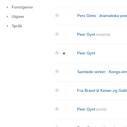
Form/genre
Pers Gints : dramatiska po
Utgiver
Språk
Peer Gynt
(engelsk)
e
Peer Gynt
Samlede verker : Kongs-emn
Fra Brand til Keiser og Gal
Peer Gynt
(polsk)