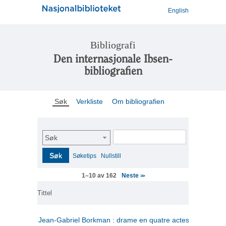
English
Bibliografi
Den internasjonale Ibsen-
bibliografien
Søk
Verkliste
Om bibliografien
Søk
Søk
Søketips
Nullstill
Neste
1–10 av 162
>>
Tittel
Jean-Gabriel Borkman : drame en quatre actes
(fransk)