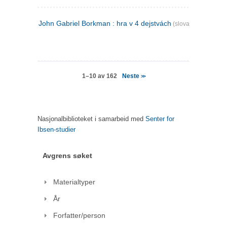
John Gabriel Borkman : hra v 4 dejstvách
(slovakisk)
Neste
1–10 av 162
>>
Nasjonalbiblioteket i samarbeid med
Senter for
Ibsen-studier
Avgrens søket
Materialtyper
År
Forfatter/person