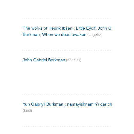
The works of Henrik Ibsen : Little Eyolf, John Gabriel
Borkman, When we dead awaken
(engelsk)
John Gabriel Borkman
(engelsk)
Yun Gabīiyil Burkmān : namāyishnāmihʹī dar chahār pardih
(farsi)