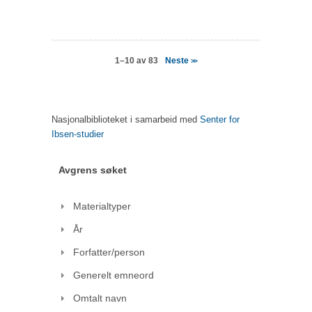
Neste
1–10 av 83
>>
Nasjonalbiblioteket i samarbeid med
Senter for
Ibsen-studier
Avgrens søket
Materialtyper
År
Forfatter/person
Generelt emneord
Omtalt navn