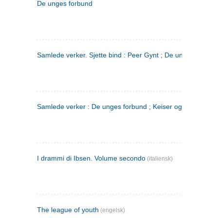
De unges forbund
Samlede verker. Sjette bind : Peer Gynt ; De unges Forbu
Samlede verker : De unges forbund ; Keiser og Galilæer. 3
I drammi di Ibsen. Volume secondo
(italiensk)
The league of youth
(engelsk)