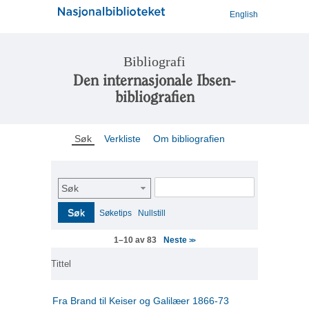
English
Bibliografi
Den internasjonale Ibsen-
bibliografien
Søk
Verkliste
Om bibliografien
Søk
Søk
Søketips
Nullstill
Neste
1–10 av 83
>>
Tittel
Fra Brand til Keiser og Galilæer 1866-73