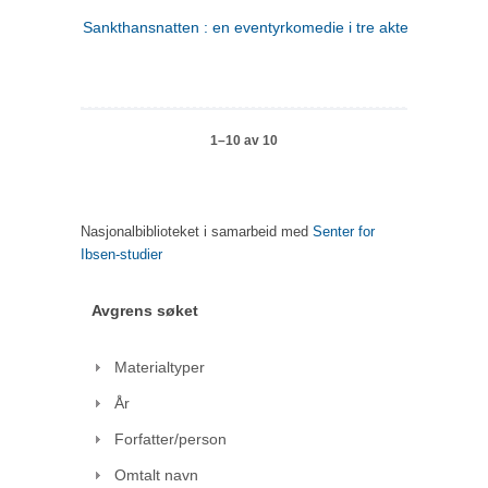
Sankthansnatten : en eventyrkomedie i tre akter
1–10 av 10
Nasjonalbiblioteket i samarbeid med
Senter for
Ibsen-studier
Avgrens søket
Materialtyper
År
Forfatter/person
Omtalt navn