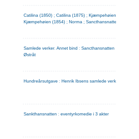
Catilina (1850) ; Catilina (1875) ; Kjæmpehøien (1850) ;
Kjæmpehøien (1854) ; Norma ; Sancthansnatten
Samlede verker. Annet bind : Sancthansnatten ; Fru Inger ti
Østråt
Hundreårsutgave : Henrik Ibsens samlede verker. 2
Sankthansnatten : eventyrkomedie i 3 akter