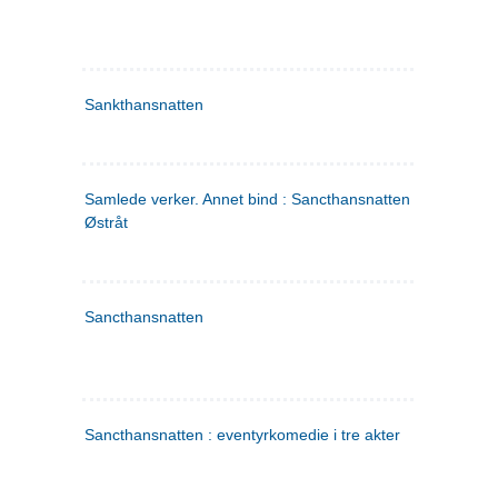
Sankthansnatten
Samlede verker. Annet bind : Sancthansnatten ; Fru Inger ti
Østråt
Sancthansnatten
Sancthansnatten : eventyrkomedie i tre akter