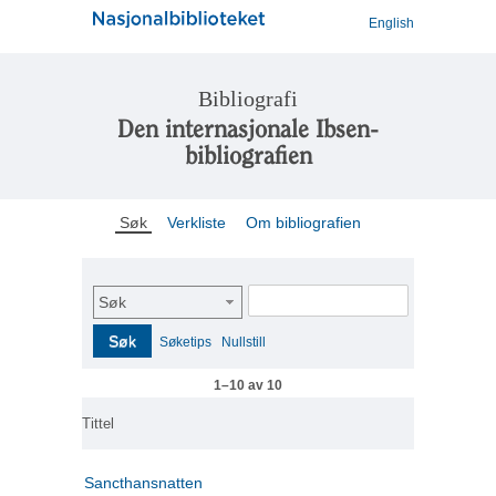
English
Bibliografi
Den internasjonale Ibsen-
bibliografien
Søk
Verkliste
Om bibliografien
Søk
Søk
Søketips
Nullstill
1–10 av 10
Tittel
Sancthansnatten