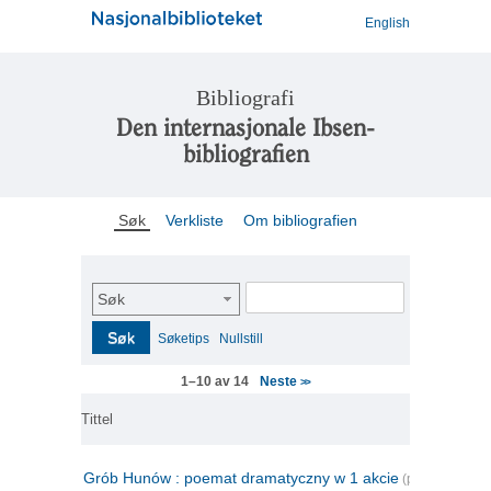
English
Bibliografi
Den internasjonale Ibsen-
bibliografien
Søk
Verkliste
Om bibliografien
Søk
Søk
Søketips
Nullstill
Neste
1–10 av 14
>>
Tittel
Grób Hunów : poemat dramatyczny w 1 akcie
(polsk)