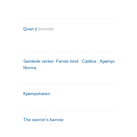
Quan ji
(kinesisk)
Samlede verker. Første bind : Catilina ; Kjæmpehøien ;
Norma
Kjæmpehøien
The warrior's barrow