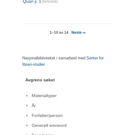
Quan ji. 1
(kinesisk)
Neste
1–10 av 14
>>
Nasjonalbiblioteket i samarbeid med
Senter for
Ibsen-studier
Avgrens søket
Materialtyper
År
Forfatter/person
Generelt emneord