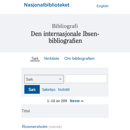
English
Bibliografi
Den internasjonale Ibsen-
bibliografien
Søk
Verkliste
Om bibliografien
Søk
Søk
Søketips
Nullstill
Neste
1–10 av 209
>>
Tittel
Rosmersholm
(svensk)