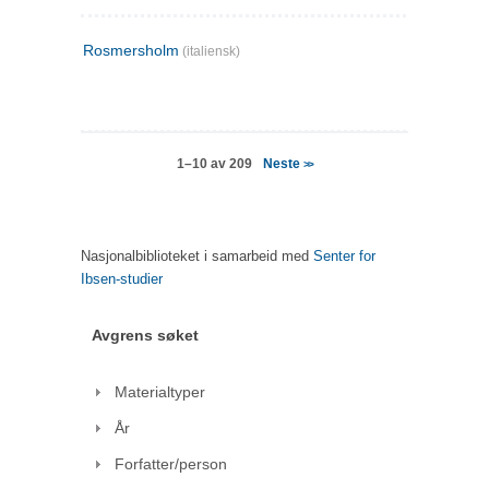
Rosmersholm
(italiensk)
Neste
1–10 av 209
>>
Nasjonalbiblioteket i samarbeid med
Senter for
Ibsen-studier
Avgrens søket
Materialtyper
År
Forfatter/person