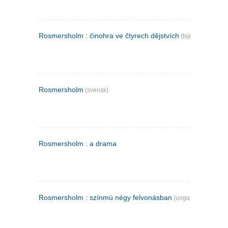
Rosmersholm : činohra ve čtyrech dějstvích
(tsjekkisk)
Rosmersholm
(svensk)
Rosmersholm : a drama
Rosmersholm : színmü négy felvonásban
(ungarsk)