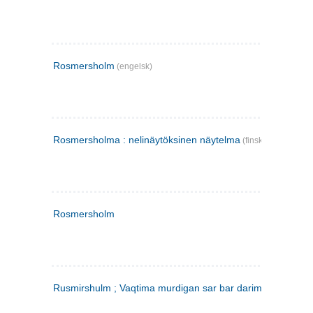
Rosmersholm
(engelsk)
Rosmersholma : nelinäytöksinen näytelma
(finsk)
Rosmersholm
Rusmirshulm ; Vaqtima murdigan sar bar darim
(farsi)