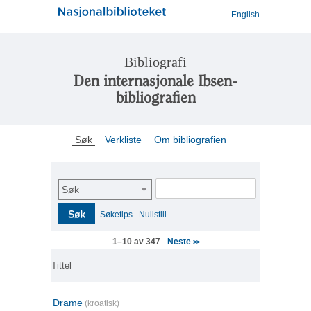
English
Bibliografi
Den internasjonale Ibsen-
bibliografien
Søk
Verkliste
Om bibliografien
Søk
Søk
Søketips
Nullstill
Neste
1–10 av 347
>>
Tittel
Drame
(kroatisk)