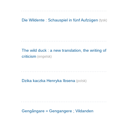
Die Wildente : Schauspiel in fünf Aufzügen
(tysk)
The wild duck : a new translation, the writing of the play,
criticism
(engelsk)
Dzika kaczka Henryka Ibsena
(polsk)
Gengångare = Gengangere ; Vildanden