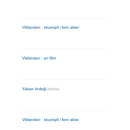
Vildanden : skuespil i fem akter
Vildanden : en film
Yaban ördeği
(tyrkisk)
Vildanden : skuespil i fem akter