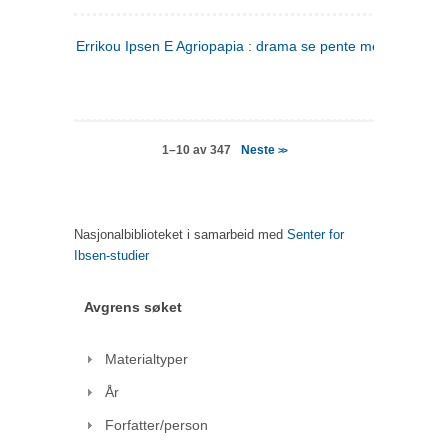
Errikou Ipsen E Agriopapia : drama se pente mere
(gresk)
Neste
1–10 av 347
>>
Nasjonalbiblioteket i samarbeid med
Senter for
Ibsen-studier
Avgrens søket
Materialtyper
År
Forfatter/person