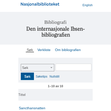
English
Bibliografi
Den internasjonale Ibsen-
bibliografien
Søk
Verkliste
Om bibliografien
Søk
Søk
Søketips
Nullstill
1–10 av 10
Tittel
Sancthansnatten