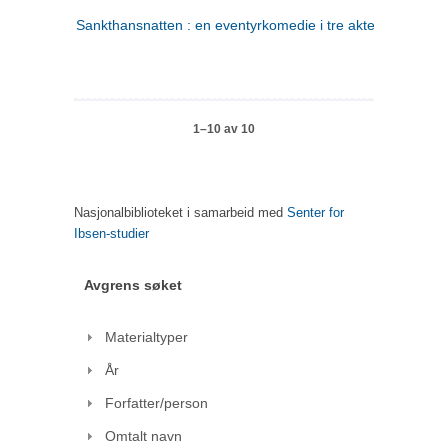
Sankthansnatten : en eventyrkomedie i tre akter
1–10 av 10
Nasjonalbiblioteket i samarbeid med
Senter for
Ibsen-studier
Avgrens søket
Materialtyper
År
Forfatter/person
Omtalt navn