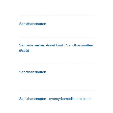
Sankthansnatten
Samlede verker. Annet bind : Sancthansnatten ; Fru Inger ti
Østråt
Sancthansnatten
Sancthansnatten : eventyrkomedie i tre akter