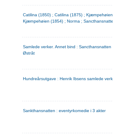
Catilina (1850) ; Catilina (1875) ; Kjæmpehøien (1850) ;
Kjæmpehøien (1854) ; Norma ; Sancthansnatten
Samlede verker. Annet bind : Sancthansnatten ; Fru Inger ti
Østråt
Hundreårsutgave : Henrik Ibsens samlede verker. 2
Sankthansnatten : eventyrkomedie i 3 akter