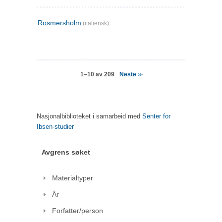
Rosmersholm
(italiensk)
Neste
1–10 av 209
>>
Nasjonalbiblioteket i samarbeid med
Senter for
Ibsen-studier
Avgrens søket
Materialtyper
År
Forfatter/person