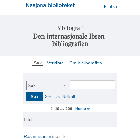
English
Bibliografi
Den internasjonale Ibsen-
bibliografien
Søk
Verkliste
Om bibliografien
Søk
Søk
Søketips
Nullstill
Neste
1–10 av 209
>>
Tittel
Rosmersholm
(svensk)