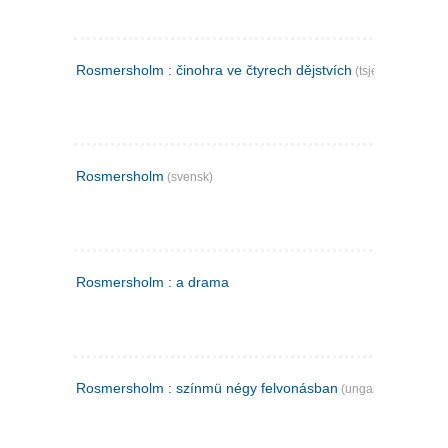
Rosmersholm : činohra ve čtyrech dějstvích
(tsjekkisk)
Rosmersholm
(svensk)
Rosmersholm : a drama
Rosmersholm : színmü négy felvonásban
(ungarsk)