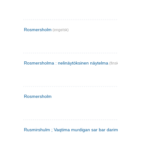
Rosmersholm
(engelsk)
Rosmersholma : nelinäytöksinen näytelma
(finsk)
Rosmersholm
Rusmirshulm ; Vaqtima murdigan sar bar darim
(farsi)