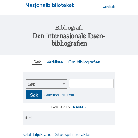
English
Bibliografi
Den internasjonale Ibsen-
bibliografien
Søk
Verkliste
Om bibliografien
Søk
Søk
Søketips
Nullstill
Neste
1–10 av 15
>>
Tittel
Olaf Liljekrans : Skuespil i tre akter