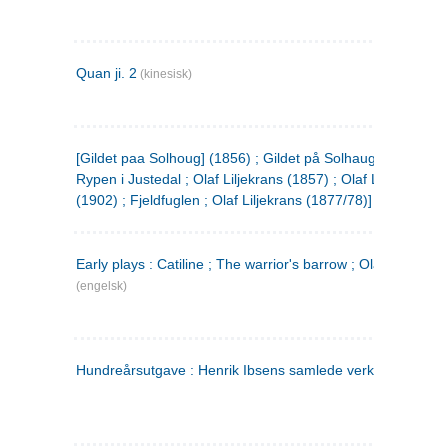
Quan ji. 2
(kinesisk)
[Gildet paa Solhoug] (1856) ; Gildet på Solhaug (1883) ;
Rypen i Justedal ; Olaf Liljekrans (1857) ; Olaf Liljekrans
(1902) ; Fjeldfuglen ; Olaf Liljekrans (1877/78)]
Early plays : Catiline ; The warrior's barrow ; Olaf Liljekran
(engelsk)
Hundreårsutgave : Henrik Ibsens samlede verker. 3