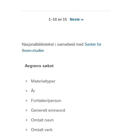
Neste
1–10 av 15
>>
Nasjonalbiblioteket i samarbeid med
Senter for
Ibsen-studier
Avgrens søket
Materialtyper
År
Forfatter/person
Generelt emneord
Omtalt navn
Omtalt verk