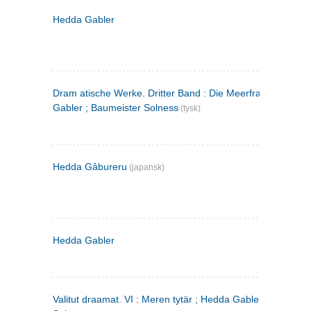
Hedda Gabler
Dram atische Werke. Dritter Band : Die Meerfrau ; Hedda
Gabler ; Baumeister Solness
(tysk)
Hedda Gâbureru
(japansk)
Hedda Gabler
Valitut draamat. VI : Meren tytär ; Hedda Gabler ; Rakentaj