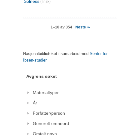
Solness
(finsk)
Neste
1–10 av 354
>>
Nasjonalbiblioteket i samarbeid med
Senter for
Ibsen-studier
Avgrens søket
Materialtyper
År
Forfatter/person
Generelt emneord
Omtalt navn