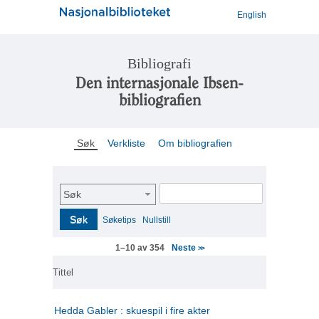
English
Bibliografi
Den internasjonale Ibsen-
bibliografien
Søk
Verkliste
Om bibliografien
Søk
Søk
Søketips
Nullstill
Neste
1–10 av 354
>>
Tittel
Hedda Gabler : skuespil i fire akter