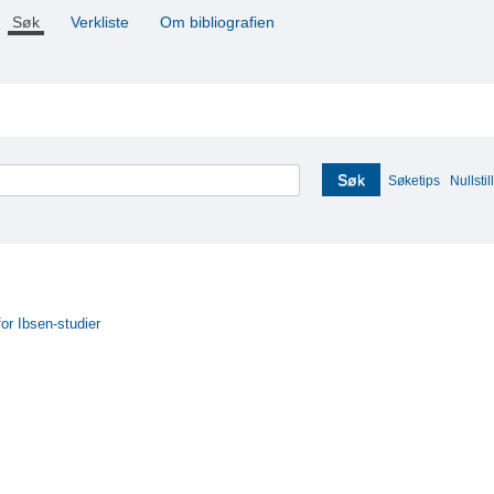
Søk
Verkliste
Om bibliografien
Søk
Søketips
Nullstill
for Ibsen-studier