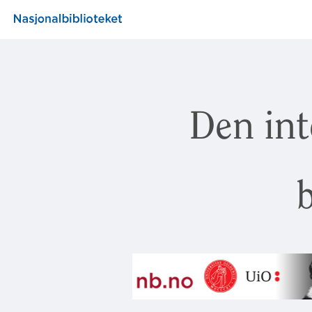
Den int
b